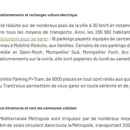
 stationnements et recharges voiture électrique
té réduite sur de nombreux axes de la ville à 30 km/h et notamm
ntre tous les moyens de transports. Ainsi, les 295 582 habitan
olutions pour se garer
: 18 parkings payants équipés de centai
nes à Mobilité Réduite, aux familles. Certains de ces parkings 
médie et Saint-Roch, Montpellier Sud, Montpellier Foch, Arc 
tionnements sur la voirie, elle sont payantes du lundi au samedi 
imité Parking P+Tram, de 5000 places en tout sont reliés aux qua
u Tram) vous permettent de vous garer en toute sérénité et de pr
mun intramuros et vers les communes voisines
r Méditerranée Métropole sont irriguées par de nombreux moye
 km de voies circulent dans toute la Métropole, transportant 20