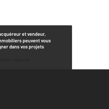
acquéreur et vendeur,
mmobiliers peuvent vous
er dans vos projets
ntacter l'agence
der une estimation