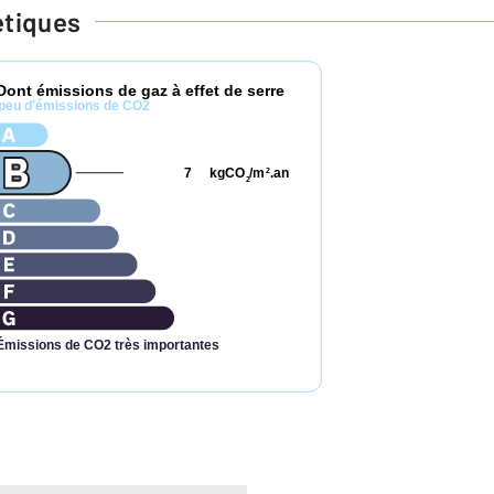
étiques
Dont émissions de gaz à effet de serre
peu d'émissions de CO2
7
kgCO
/m
.an
2
2
Émissions de CO2 très importantes