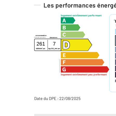
Les performances énerg
logement extrêmement performant
*
consommation
(énergie primaire)
émissions
261
7
2
2
kWh/m
.an
kg CO
/m
.an
2
logement extrêmement peu performant
Date du DPE : 22/08/2025