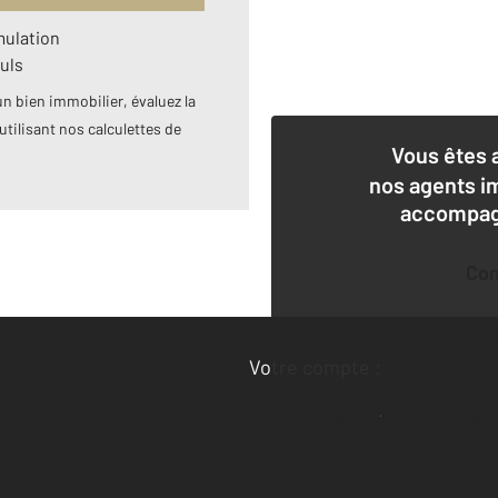
mulation
uls
n bien immobilier, évaluez la
utilisant nos calculettes de
Vous êtes 
nos agents i
accompagn
Co
Deman
Votre compte :
Accéder à mon compte