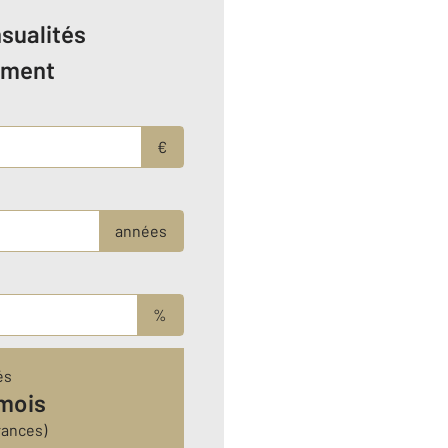
sualités
ement
€
années
%
és
 mois
rances)