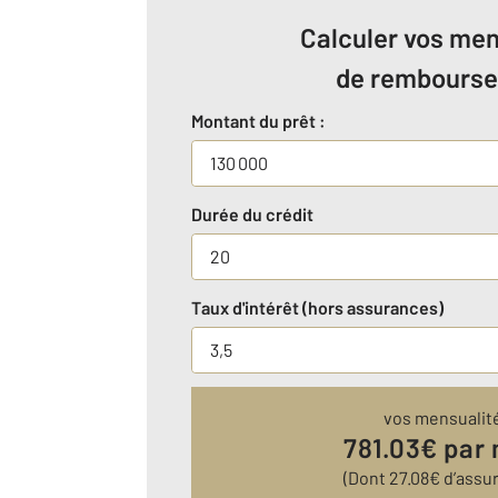
Calculer vos men
de rembours
Montant du prêt :
Durée du crédit
Taux d'intérêt (hors assurances)
vos mensualit
781.03
€ par
(Dont
27.08
€ d’assu