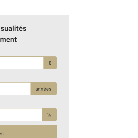
sualités
ement
€
années
%
és