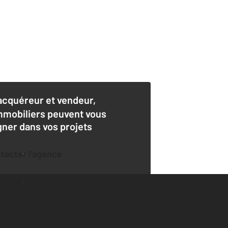
acquéreur et vendeur,
mmobiliers peuvent vous
er dans vos projets
ntacter l'agence
der une estimation