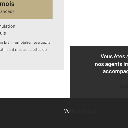
 mois
rances)
mulation
uls
n bien immobilier, évaluez la
utilisant nos calculettes de
Vous êtes 
nos agents i
accompagn
Co
Deman
Votre compte :
Accéder à mon compte