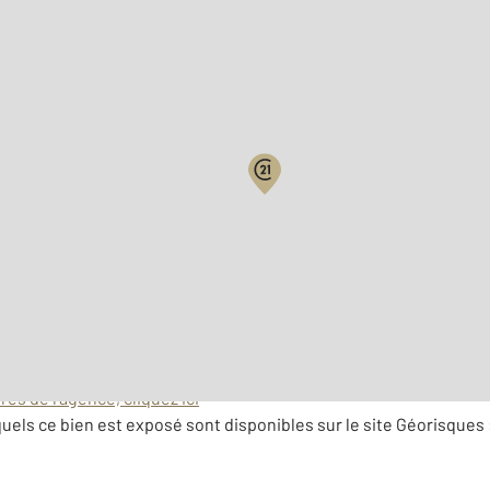
Biens vendus
es de l'agence, cliquez ici
uels ce bien est exposé sont disponibles sur le site Géorisques 