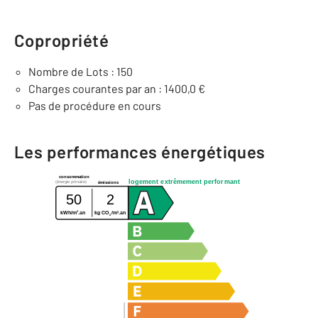
Copropriété
Nombre de Lots : 150
Charges courantes par an : 1400,0 €
Pas de procédure en cours
Les performances énergétiques
consommation
logement extrêmement performant
(énergie primaire)
émissions
50
2
2
2
kWh/m
.an
kg CO
/m
.an
2