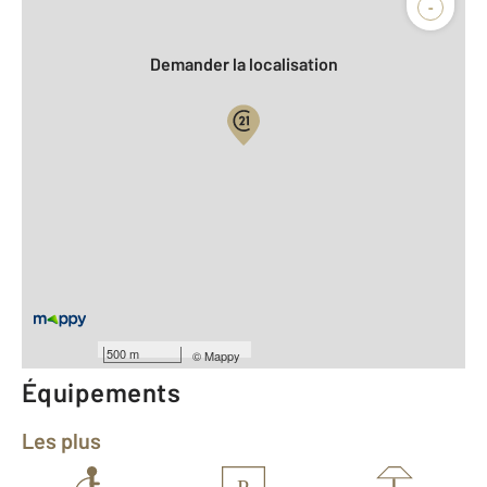
-
Demander la localisation
Vue globale
2
Surface totale : 59 m
2
Surface habitable : 59 m
Type d'appartement : F3
ème
Étage : 6
Nombre de pièces : 3
[Voir le détail]
Année construction : 2026
500 m
©
Mappy
Équipements
Les plus