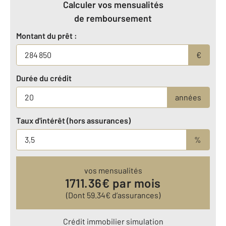
Calculer vos mensualités
de remboursement
Montant du prêt :
€
Durée du crédit
années
Taux d'intérêt (hors assurances)
%
vos mensualités
1711.36
€ par mois
(Dont
59.34
€ d’assurances)
Crédit immobilier simulation